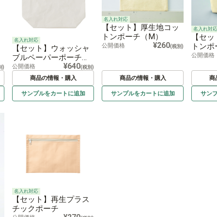
名入れ対応
【セット】厚生地コッ
名入れ対
トンポーチ（M）
【セッ
名入れ対応
¥260
トンポ
公開価格
(税別)
【セット】ウォッシャ
公開価格
ブルペーパーポーチ
¥640
（白）
公開価格
別)
(税別)
商品の情報・購入
商品の情報・購入
商
サンプルを
カートに
追加
サンプルを
カートに
追加
サン
名入れ対応
【セット】再生プラス
チックポーチ