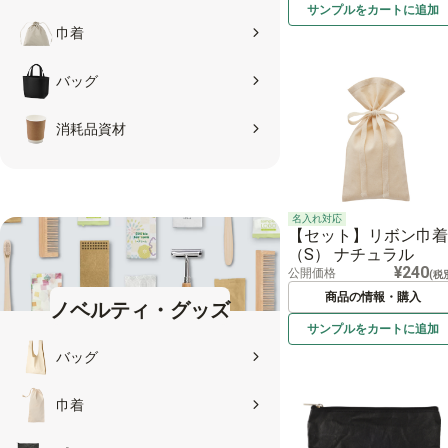
サンプルを
カートに
追加
巾着
バッグ
消耗品資材
名入れ対応
【セット】リボン巾着
（S） ナチュラル
¥240
公開価格
(税
商品の情報・購入
ノベルティ・グッズ
サンプルを
カートに
追加
バッグ
巾着