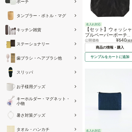
ポーチ
タンブラー・ボトル・マグ
名入れ対応
【セット】ウォッシャ
キッチン雑貨
ブルペーパーポーチ
¥640
（黒）
公開価格
(税
ステーショナリー
商品の情報・購入
サンプルを
カートに
追加
歯ブラシ・ヘアブラシ他
スリッパ
お子様用グッズ
キーホルダー・マグネット・
小物
暑さ対策グッズ
タオル・ハンカチ
名入れ対応