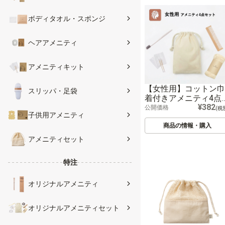
ボディタオル・スポンジ
ヘアアメニティ
アメニティキット
【女性用】コットン巾
スリッパ・足袋
着付きアメニティ4点
¥382
ット
公開価格
(税
子供用アメニティ
商品の情報・購入
アメニティセット
特注
オリジナルアメニティ
オリジナルアメニティセット