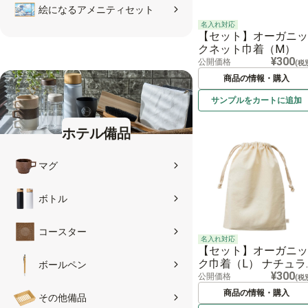
絵になるアメニティセット
名入れ対応
【セット】オーガニッ
クネット巾着（M）
¥300
公開価格
(税
商品の情報・購入
サンプルを
カートに
追加
ホテル備品
マグ
ボトル
コースター
名入れ対応
【セット】オーガニッ
ク巾着（L） ナチュラ
ボールペン
¥300
ル
公開価格
(税
商品の情報・購入
その他備品