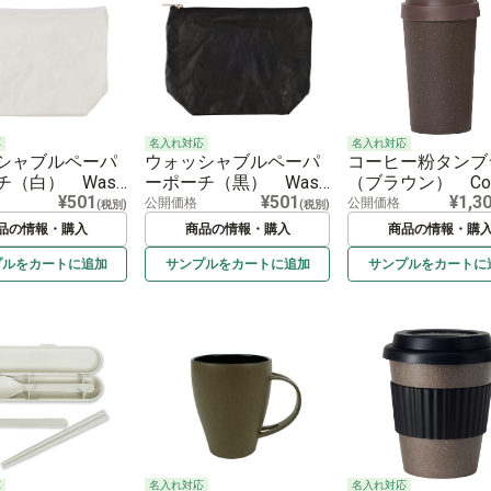
応
名入れ対応
名入れ対応
シャブルペーパ
ウォッシャブルペーパ
コーヒー粉タンブ
チ（白） Wash
ーポーチ（黒） Wash
（ブラウン） Cof
¥501
¥501
¥1,3
per Pouch -Whit
able Paper Pouch -Blac
Grounds Tumbler 
公開価格
公開価格
(税別)
(税別)
k-
n-
品の情報・購入
商品の情報・購入
商品の情報・購
プルを
カートに
追加
サンプルを
カートに
追加
サンプルを
カートに
名入れ対応
名入れ対応
応