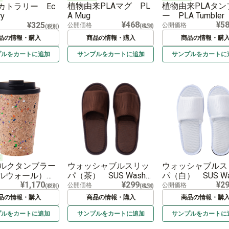
植物由来PLAマグ PL
植物由来PLAタン
カトラリー Ec
A Mug
ー PLA Tumbler
ry
¥468
¥5
¥325
公開価格
公開価格
(税別)
(税別)
品の情報・購入
商品の情報・購入
商品の情報・購
プルを
カートに
追加
サンプルを
カートに
追加
サンプルを
カートに
応
 コルクタンブラー
ウォッシャブルスリッ
ウォッシャブルス
ブルウォール）
パ（茶） SUS Washa
パ（白） SUS Wa
¥1,170
¥299
¥2
rk Tumbler (Dou
ble Mesh Slippers -Bro
ble Mesh Slippers
公開価格
公開価格
(税別)
(税別)
wn-
te-
品の情報・購入
商品の情報・購入
商品の情報・購
プルを
カートに
追加
サンプルを
カートに
追加
サンプルを
カートに