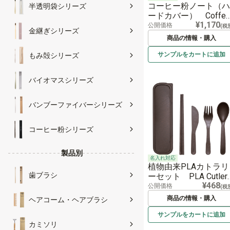
コーヒー粉ノート（ハ
半透明袋シリーズ
ードカバー） Coffe
¥1,170
Grounds Notebook（ha
公開価格
(税
金継ぎシリーズ
dcover)
商品の情報・購入
サンプルを
カートに
追加
もみ殻シリーズ
バイオマスシリーズ
バンブーファイバーシリーズ
コーヒー粉シリーズ
製品別
名入れ対応
植物由来PLAカトラリ
歯ブラシ
ーセット PLA Cutler
¥468
Set
公開価格
(税
商品の情報・購入
ヘアコーム・ヘアブラシ
サンプルを
カートに
追加
カミソリ