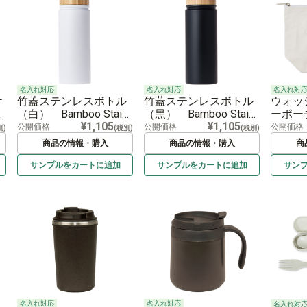
名入れ対応
名入れ対
名入れ対応
ケ
竹蓋ステンレスボトル
ウォッ
竹蓋ステンレスボトル
h
（白） Bamboo Stainl
ーポー
（黒） Bamboo Stainl
¥1,105
¥1,105
ess Bottle -White-
able Pa
ess Bottle -Black-
公開価格
公開価格
公開価格
別)
(税別)
(税別)
e-
商品の情報・購入
商品の情報・購入
商
サンプルを
カートに
追加
サンプルを
カートに
追加
サン
名入れ対応
名入れ対応
名入れ対