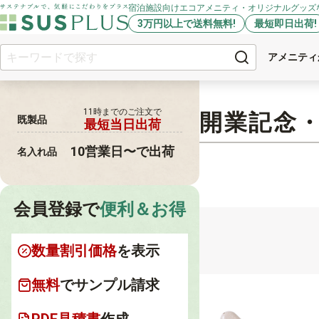
宿泊施設向けエコアメニティ・オリジナルグッズ
3万円以上で送料無料!
最短即日出荷!
アメニティ
11時までの
ご注文で
開業記念・
既製品
最短当日出荷
10営業日〜で出荷
名入れ品
会員登録で
便利＆お得
数量割引価格
を表示
無料
でサンプル請求