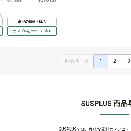
¥270
公開価格
(税別)
別)
商品の情報・購入
サンプルを
カートに
追加
1
2
3
前のページ
SUSPLUS 商
SUSPLUSでは、多様な素材のアメニ