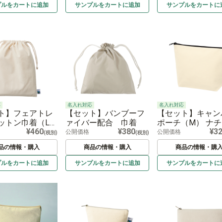
プルを
カートに
追加
サンプルを
カートに
追加
サンプルを
カートに
応
名入れ対応
名入れ対応
ト】フェアトレ
【セット】バンブーフ
【セット】キャン
ットン巾着（L）
ァイバー配合 巾着
ポーチ（M） ナ
¥460
¥380
¥3
ュラル
ル
公開価格
公開価格
(税別)
(税別)
品の情報・購入
商品の情報・購入
商品の情報・購
プルを
カートに
追加
サンプルを
カートに
追加
サンプルを
カートに