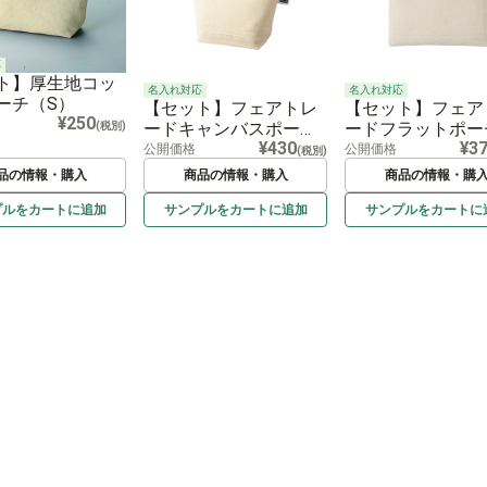
応
ト】厚生地コッ
名入れ対応
名入れ対応
ーチ（S）
【セット】フェアトレ
【セット】フェア
¥250
ードキャンバスポーチ
ードフラットポー
(税別)
¥430
¥3
（S）ナチュラル
（S） ナチュラ
公開価格
公開価格
(税別)
品の情報・購入
商品の情報・購入
商品の情報・購
プルを
カートに
追加
サンプルを
カートに
追加
サンプルを
カートに