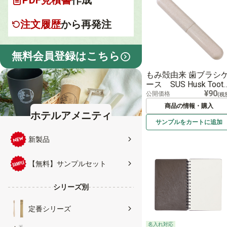
PDF見積書
作成
注文履歴
から再発注
無料会員登録はこちら
もみ殻由来 歯ブラシ
ース SUS Husk Toot
¥90
Brush Case
公開価格
(税
商品の情報・購入
ホテルアメニティ
サンプルを
カートに
追加
新製品
【無料】サンプルセット
シリーズ別
定番シリーズ
名入れ対応