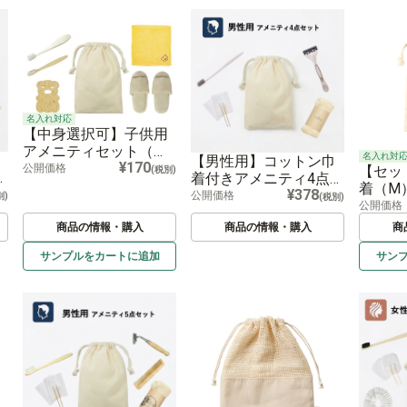
名入れ対応
【中身選択可】子供用
アメニティセット（コ
名入れ対
【男性用】コットン巾
¥170
ットン巾着付き）
公開価格
【セッ
(税別)
セ
着付きアメニティ4点セ
着（M
¥378
ット
公開価格
別)
(税別)
公開価格
商品の情報・購入
商品の情報・購入
商
サンプルを
カートに
追加
サン