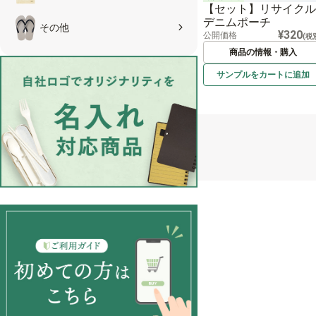
【セット】リサイクル
デニムポーチ
その他
¥320
公開価格
(税
商品の情報・購入
サンプルを
カートに
追加