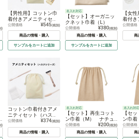
名入れ対応
【女性
【男性用】コットン巾
【セット】オーガニッ
着付き
着付きアメニティセッ
クネット巾着（L）
¥545
ト（袋
ト
公開価格
公開価格
(税別)
¥380
公開価格
別)
(税別)
商品の情報・購入
商品の情報・購入
商
サンプルを
カートに
追加
サンプルを
カートに
追加
名入れ対応
名入れ対
コットン巾着付きアメ
【セット】再生コット
【セッ
ニティセット（ハスク
ン巾着（M） ナチュ
ン巾着
¥374
シリーズ）
公開価格
(税別)
¥200
ラル
公開価格
公開価格
別)
(税別)
商品の情報・購入
商品の情報・購入
商