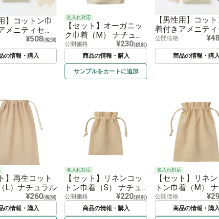
名入れ対応
【男性用】コット
用】コットン巾
【セット】オーガニッ
着付きアメニティ
アメニティセッ
ク巾着（M） ナチュラ
¥4
ト（袋タイプ）
¥508
タイプ）
公開価格
(税別)
¥230
ル
公開価格
(税別)
品の情報・購入
商品の情報・購入
商品の情報・購
サンプルを
カートに
追加
応
名入れ対応
名入れ対応
ト】再生コット
【セット】リネンコッ
【セット】リネン
（L）ナチュラル
トン巾着（S） ナチュ
トン巾着（M） 
¥260
¥220
¥2
ラル
ラル
公開価格
公開価格
(税別)
(税別)
品の情報・購入
商品の情報・購入
商品の情報・購