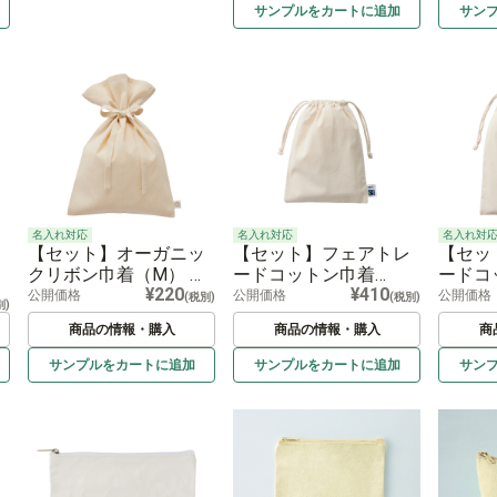
サンプルを
カートに
追加
サン
名入れ対応
名入れ対応
名入れ対
【セット】オーガニッ
【セット】フェアトレ
【セッ
クリボン巾着（M） ナ
ードコットン巾着
ードコ
¥220
¥410
チュラル
（M） ナチュラル
ナチ
公開価格
公開価格
公開価格
(税別)
(税別)
別)
商品の情報・購入
商品の情報・購入
商
サンプルを
カートに
追加
サンプルを
カートに
追加
サン