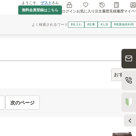
ようこそ、
ゲスト
さん
無料会員登録はこちら
ログイン
お気に入り
注文履歴
見積履歴
マイペ
よく検索されるワード
#名入れ
#定番
#人気
#廃棄物再利用
1〜50
次のページ