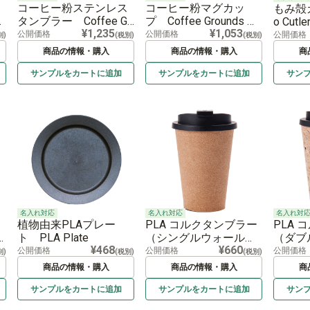
コーヒー粉ステンレス
コーヒー粉マグカッ
もみ殻
e
タンブラー Coffee Gr
プ Coffee Grounds Mu
o Cutle
¥1,235
¥1,053
r
ounds Stainless Tumble
g cup
公開価格
公開価格
公開価格
別)
(税別)
(税別)
r
商品の情報・購入
商品の情報・購入
商
サンプルを
カートに
追加
サンプルを
カートに
追加
サン
名入れ対応
名入れ対応
名入れ対
植物由来PLAプレー
PLA コルクタンブラー
PLA
y
ト PLA Plate
（シングルウォール）
（ダ
¥468
¥660
PLA Cork Tumbler (Si
PLA Co
公開価格
公開価格
公開価格
別)
(税別)
(税別)
ngle)
ble)
商品の情報・購入
商品の情報・購入
商
サンプルを
カートに
追加
サンプルを
カートに
追加
サン