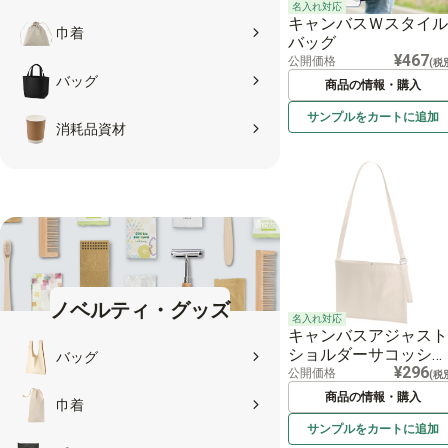
名入れ対応
キャンバスＷスタイル
巾着
バッグ
¥467
公開価格
(税
バッグ
商品の情報・購入
サンプルを
カートに
追加
消耗品資材
ノベルティ・グッズ
名入れ対応
キャンバスアジャスト
ショルダーサコッシ
バッグ
¥296
ュ ナチュラル
公開価格
(税
商品の情報・購入
巾着
サンプルを
カートに
追加