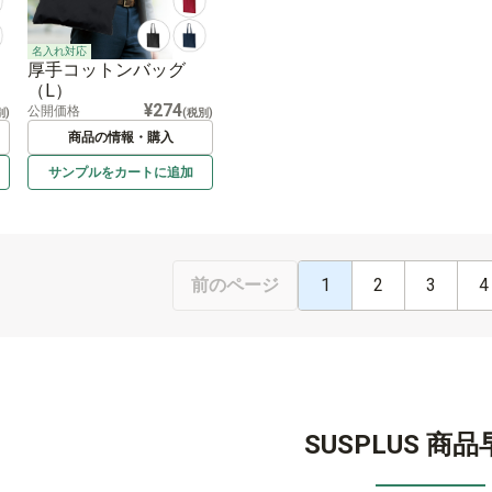
名入れ対応
厚手コットンバッグ
（L）
¥274
公開価格
別)
(税別)
商品の情報・購入
サンプルを
カートに
追加
1
2
3
4
前のページ
SUSPLUS 商