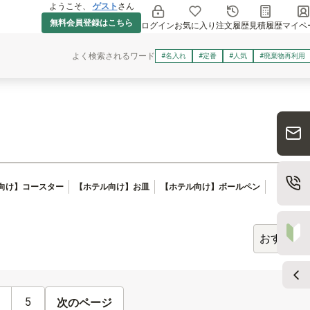
ようこそ、
ゲスト
さん
無料会員登録はこちら
ログイン
お気に入り
注文履歴
見積履歴
マイペ
よく検索されるワード
#名入れ
#定番
#人気
#廃棄物再利用
1〜50
向け】コースター
【ホテル向け】お皿
【ホテル向け】ボールペン
5
次のページ