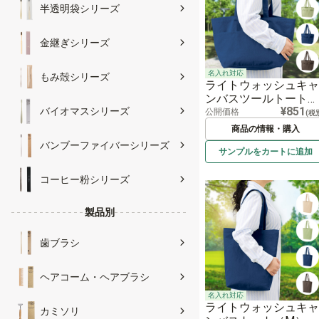
半透明袋シリーズ
金継ぎシリーズ
名入れ対応
もみ殻シリーズ
ライトウォッシュキャ
ンバスツールトート
¥851
バイオマスシリーズ
（L）
公開価格
(税
商品の情報・購入
バンブーファイバーシリーズ
サンプルを
カートに
追加
コーヒー粉シリーズ
製品別
歯ブラシ
ヘアコーム・ヘアブラシ
名入れ対応
ライトウォッシュキャ
カミソリ