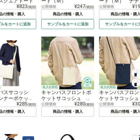
スクエアトート
ート（Ｍ）
ート（Ｍ） ナチ
¥823
¥247
¥1
ル
公開価格
公開価格
(税別)
(税別)
品の情報・購入
商品の情報・購入
商品の情報・購
プルを
カートに
追加
サンプルを
カートに
追加
サンプルを
カートに
応
名入れ対応
名入れ対応
バスサコッシ
キャンバスフロントポ
キャンバスフロン
ンナーポケット
ケットサコッシュ ナ
ケットサコッシュ
¥285
¥280
¥3
チュラル
チュラル
公開価格
公開価格
(税別)
(税別)
品の情報・購入
商品の情報・購入
商品の情報・購