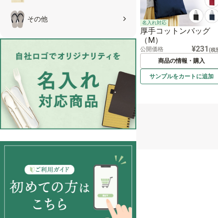
その他
名入れ対応
厚手コットンバッグ
（M）
¥231
公開価格
(税
商品の情報・購入
サンプルを
カートに
追加