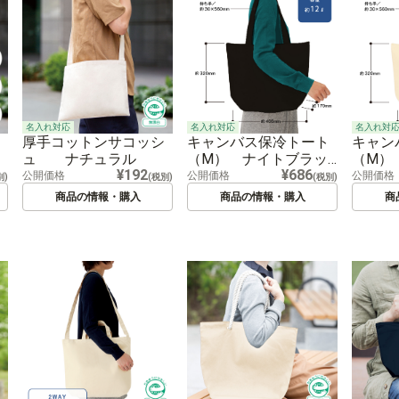
名入れ対応
名入れ対応
名入れ対
厚手コットンサコッシ
キャンバス保冷トート
キャン
ュ ナチュラル
（M） ナイトブラッ
（M）
¥192
¥686
ク
公開価格
公開価格
公開価格
別)
(税別)
(税別)
商品の情報・購入
商品の情報・購入
商