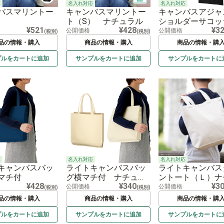
応
名入れ対応
名入れ対応
バスマリントー
キャンバスマリントー
キャンバスアジャ
）
ト（S） ナチュラル
ショルダーサコッ
¥521
¥428
¥3
公開価格
公開価格
(税別)
(税別)
品の情報・購入
商品の情報・購入
商品の情報・購
プルを
カートに
追加
サンプルを
カートに
追加
サンプルを
カートに
応
名入れ対応
名入れ対応
キャンバスバッ
ライトキャンバスバッ
ライトキャンバス
マチ付
グ横マチ付 ナチュラ
ントート（Ｌ）ナ
¥428
¥340
¥3
ル
ラル
公開価格
公開価格
(税別)
(税別)
品の情報・購入
商品の情報・購入
商品の情報・購
プルを
カートに
追加
サンプルを
カートに
追加
サンプルを
カートに