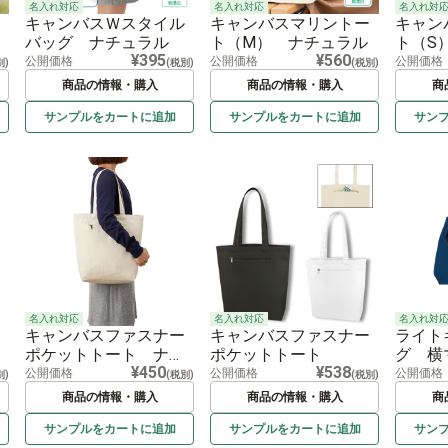
名入れ対応
名入れ対応
名入れ対
キャンバスＷスタイル
キャンバスマリントー
キャン
バッグ ナチュラル
ト（M） ナチュラル
ト（S
¥395
¥560
公開価格
公開価格
公開価格
別)
(税別)
(税別)
商品の情報・購入
商品の情報・購入
商
サンプルを
カートに
追加
サンプルを
カートに
追加
サン
名入れ対応
名入れ対応
名入れ対
キャンバスファスナー
キャンバスファスナー
ライト
ポケットトート ナチ
ポケットトート
グ 横
¥450
¥538
ュラル
公開価格
公開価格
公開価格
別)
(税別)
(税別)
商品の情報・購入
商品の情報・購入
商
サンプルを
カートに
追加
サンプルを
カートに
追加
サン