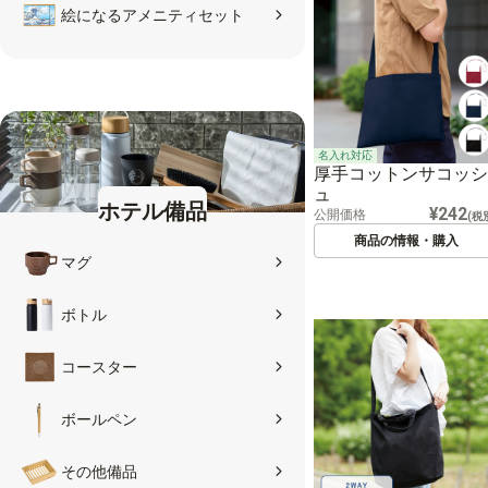
絵になるアメニティセット
名入れ対応
厚手コットンサコッシ
ュ
ホテル備品
¥242
公開価格
(税
商品の情報・購入
マグ
ボトル
コースター
ボールペン
その他備品