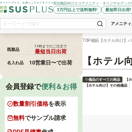
宿泊施設向けエコアメニティ・オリジナルグッズ
3万円以上で送料無料!
最短即日出荷!
アメニティ
TOP
備品
【ホテル向け】バ
11時までの
ご注文で
既製品
最短当日出荷
【ホテル
10営業日〜で出荷
名入れ品
備品のすべての商品
【ホ
会員登録で
便利＆お得
【ホテル向け】その他備品
数量割引価格
を表示
無料
でサンプル請求