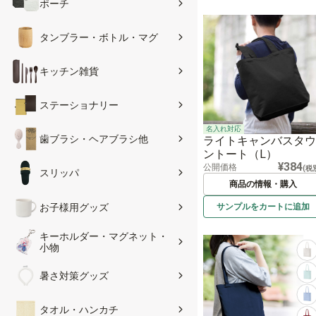
ポーチ
タンブラー・ボトル・マグ
キッチン雑貨
ステーショナリー
名入れ対応
歯ブラシ・ヘアブラシ他
ライトキャンバスタウ
ントート（L）
¥384
公開価格
(税
スリッパ
商品の情報・購入
サンプルを
カートに
追加
お子様用グッズ
キーホルダー・マグネット・
小物
暑さ対策グッズ
タオル・ハンカチ