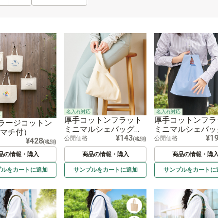
名入れ対応
名入れ対応
応
厚手コットンフラット
厚手コットンフラ
ラージコットン
ミニマルシェバッグ
ミニマルシェバッ
(マチ付）
¥143
¥1
ナチュラル
公開価格
公開価格
(税別)
¥428
(税別)
品の情報・購入
商品の情報・購入
商品の情報・購
プルを
カートに
追加
サンプルを
カートに
追加
サンプルを
カートに