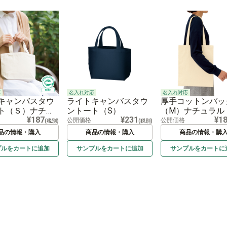
応
名入れ対応
名入れ対応
キャンバスタウ
ライトキャンバスタウ
厚手コットンバッ
ト（Ｓ）ナチュ
ントート（S）
（M）ナチュラル
¥187
¥231
¥1
公開価格
公開価格
(税別)
(税別)
品の情報・購入
商品の情報・購入
商品の情報・購
プルを
カートに
追加
サンプルを
カートに
追加
サンプルを
カートに