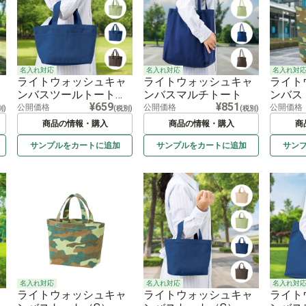
名入れ対応
名入れ対応
名入れ対
ライトウォッシュキャ
ライトウォッシュキャ
ライト
ンバスツールトート
ンバスマルチトート
ンバス
¥659
¥851
（M）
モフラ
公開価格
公開価格
公開価格
別)
(税別)
(税別)
商品の情報・購入
商品の情報・購入
商
サンプルを
カートに
追加
サンプルを
カートに
追加
サン
名入れ対応
名入れ対応
名入れ対
ライトウォッシュキャ
ライトウォッシュキャ
ライト