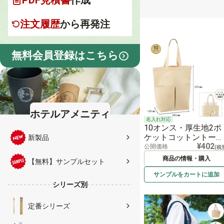
PDF見積書
作成
注文履歴
から再発注
無料会員登録はこちら
ホテルアメニティ
名入れ対応
10オンス・厚生地2ポ
ケットコットントート
新製品
¥402
（マチ付）
公開価格
(税
商品の情報・購入
【無料】サンプルセット
サンプルを
カートに
追加
シリーズ別
定番シリーズ