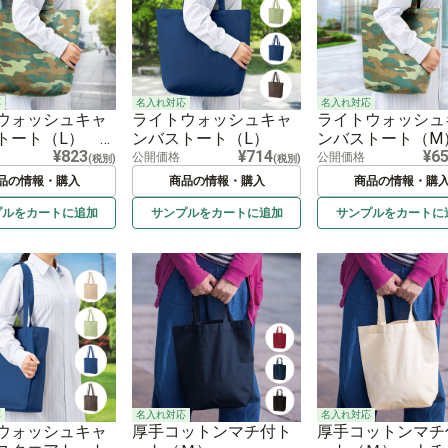
応
名入れ対応
名入れ対応
ウォッシュキャ
ライトウォッシュキャ
ライトウォッシュ
トート（L） カ
ンバストート（L）
ンバストート（
¥823
¥714
¥6
ージュ
カモフラージュ
公開価格
公開価格
(税別)
(税別)
品の情報・購入
商品の情報・購入
商品の情報・購
プルを
カートに
追加
サンプルを
カートに
追加
サンプルを
カートに
応
名入れ対応
名入れ対応
ウォッシュキャ
厚手コットンマチ付ト
厚手コットンマチ