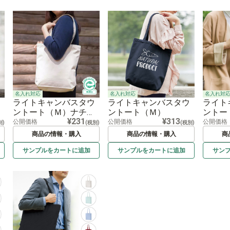
名入れ対応
名入れ対応
名入れ対
ライトキャンバスタウ
ライトキャンバスタウ
ライト
ントート（Ｍ）ナチュ
ントート（Ｍ）
ントー
¥231
¥313
ラル
ラル
公開価格
公開価格
公開価格
別)
(税別)
(税別)
商品の情報・購入
商品の情報・購入
商
サンプルを
カートに
追加
サンプルを
カートに
追加
サン