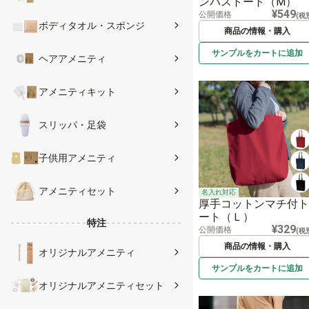
ンバストート（M）
¥549
公開価格
(税
ボディタオル・スポンジ
商品の情報・購入
サンプルを
カートに
追加
ヘアアメニティ
アメニティキット
スリッパ・足袋
子供用アメニティ
アメニティセット
名入れ対応
厚手コットンマチ付ト
ート（Ｌ）
特注
¥329
公開価格
(税
商品の情報・購入
オリジナルアメニティ
サンプルを
カートに
追加
オリジナルアメニティセット