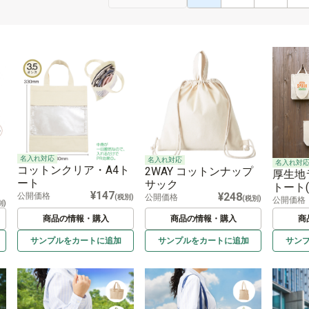
名入れ対応
名入れ対応
名入れ対
コットンクリア・A4ト
2WAY コットンナップ
厚生地
ート
サック
トート
¥147
¥248
公開価格
公開価格
(税別)
(税別)
公開価格
別)
商品の情報・購入
商品の情報・購入
商
サンプルを
カートに
追加
サンプルを
カートに
追加
サン