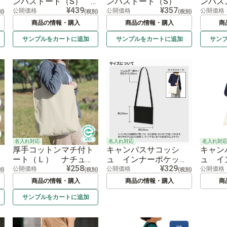
ンバストート（S）
ンバストート（S）
ンバス
¥439
¥357
カモフラージュ
公開価格
公開価格
公開価格
別)
(税別)
(税別)
商品の情報・購入
商品の情報・購入
商
サンプルを
カートに
追加
サンプルを
カートに
追加
サン
名入れ対応
名入れ対応
名入れ対
厚手コットンマチ付ト
キャンバスサコッシ
キャン
ート（Ｌ） ナチュラ
ュ インナーポケット
ュ イ
¥258
¥329
ル
付
付 ナ
公開価格
公開価格
公開価格
別)
(税別)
(税別)
商品の情報・購入
商品の情報・購入
商
サンプルを
カートに
追加