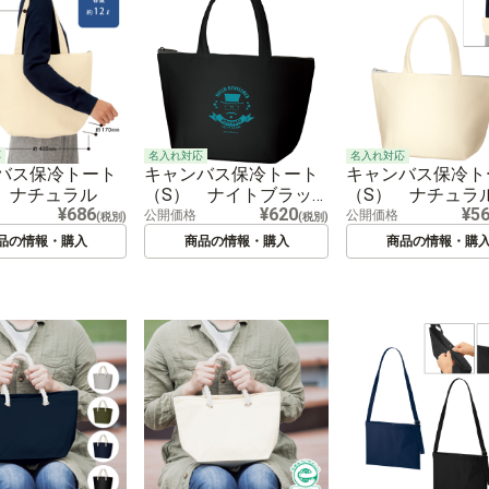
応
名入れ対応
名入れ対応
バス保冷トート
キャンバス保冷トート
キャンバス保冷ト
 ナチュラル
（S） ナイトブラッ
（S） ナチュラ
¥686
¥620
¥5
ク
公開価格
公開価格
(税別)
(税別)
品の情報・購入
商品の情報・購入
商品の情報・購