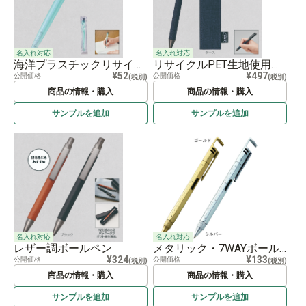
名入れ対応
名入れ対応
海洋プラスチックリサイクルボールペン
リサイクルPET生地使用ボールペン（ケース入り）
¥52
¥497
公開価格
公開価格
(税別)
(税別)
商品の情報・購入
商品の情報・購入
サンプルを
追加
サンプルを
追加
名入れ対応
名入れ対応
レザー調ボールペン
メタリック・7WAYボールペン
¥324
¥133
公開価格
公開価格
(税別)
(税別)
商品の情報・購入
商品の情報・購入
サンプルを
追加
サンプルを
追加