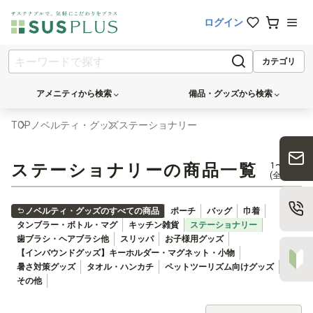
ログイン
カテゴリ
アメニティから検索
備品・グッズから検索
TOP
ノベルティ・グッズ
ステーショナリー
ステーショナリーの商品一覧
1〜50件
(全52件)
ノベルティ・グッズのすべての商品
ポーチ
バッグ
巾着
タンブラー・ボトル・マグ
キッチン雑貨
ステーショナリー
歯ブラシ・ヘアブラシ他
スリッパ
お子様用グッズ
【インバウンドグッズ】キーホルダー・マグネット・小物
暑さ対策グッズ
タオル・ハンカチ
ペットツーリズム向けグッズ
その他