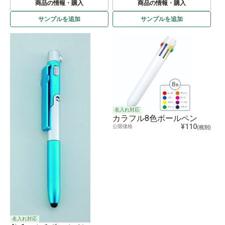
商品の情報・購入
商品の情報・購入
サンプルを
追加
サンプルを
追加
名入れ対応
カラフル8色ボールペン
¥110
公開価格
(税別)
名入れ対応