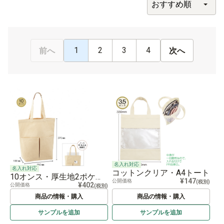
1
2
3
4
前へ
次へ
名入れ対応
名入れ対応
コットンクリア・A4トート
10オンス・厚生地2ポケットコットントート（マチ付）
¥147
公開価格
(税別)
¥402
公開価格
(税別)
商品の情報・購入
商品の情報・購入
サンプルを
追加
サンプルを
追加