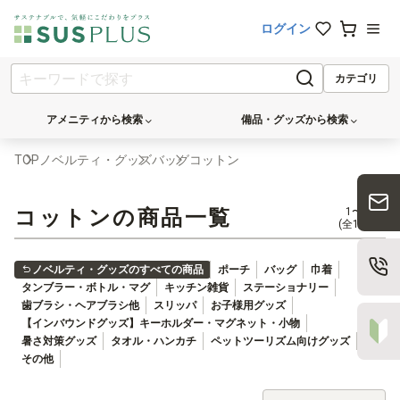
ログイン
カテゴリ
アメニティから検索
備品・グッズから検索
TOP
ノベルティ・グッズ
バッグ
コットン
コットンの商品一覧
1〜50件
(全161件)
ノベルティ・グッズのすべての商品
ポーチ
バッグ
巾着
タンブラー・ボトル・マグ
キッチン雑貨
ステーショナリー
歯ブラシ・ヘアブラシ他
スリッパ
お子様用グッズ
【インバウンドグッズ】キーホルダー・マグネット・小物
暑さ対策グッズ
タオル・ハンカチ
ペットツーリズム向けグッズ
その他