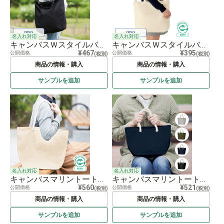
名入れ対応
名入れ対応
キャンバスＷスタイルバッグ
キャンバスＷスタイルバッグ ナチュラル
¥467
¥395
公開価格
公開価格
(税別)
(税別)
商品の情報・購入
商品の情報・購入
サンプルを
追加
サンプルを
追加
名入れ対応
名入れ対応
キャンバスマリントート（M） ナチュラル
キャンバスマリントート（S）
¥560
¥521
公開価格
公開価格
(税別)
(税別)
商品の情報・購入
商品の情報・購入
サンプルを
追加
サンプルを
追加