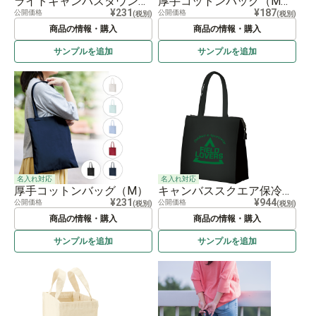
ライトキャンバスタウントート（S）
厚手コットンバッグ（M）ナチュラル
¥231
¥187
公開価格
公開価格
(税別)
(税別)
商品の情報・購入
商品の情報・購入
サンプルを
追加
サンプルを
追加
名入れ対応
名入れ対応
厚手コットンバッグ（M）
キャンバススクエア保冷トート（M）ナイトブラック
¥231
¥944
公開価格
公開価格
(税別)
(税別)
商品の情報・購入
商品の情報・購入
サンプルを
追加
サンプルを
追加