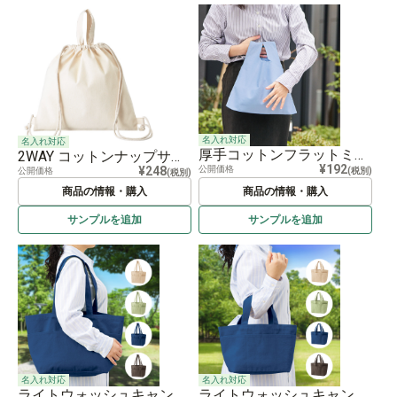
名入れ対応
名入れ対応
厚手コットンフラットミニマルシェバッグ
2WAY コットンナップサック
¥192
公開価格
¥248
(税別)
公開価格
(税別)
商品の情報・購入
商品の情報・購入
サンプルを
追加
サンプルを
追加
名入れ対応
名入れ対応
ライトウォッシュキャンバスツールトート（L）
ライトウォッシュキャンバスツールトート（M）