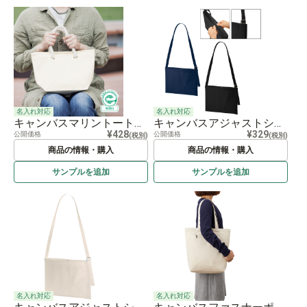
名入れ対応
名入れ対応
キャンバスマリントート（S） ナチュラル
キャンバスアジャストショルダーサコッシュ
¥428
¥329
公開価格
公開価格
(税別)
(税別)
商品の情報・購入
商品の情報・購入
サンプルを
追加
サンプルを
追加
名入れ対応
名入れ対応