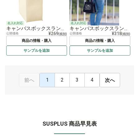
名入れ対応
名入れ対応
キャンバスボックスランチトート ナチュラル
キャンバスボックスランチトート
¥269
¥318
公開価格
公開価格
(税別)
(税別)
商品の情報・購入
商品の情報・購入
サンプルを
追加
サンプルを
追加
1
2
3
4
前へ
次へ
SUSPLUS 商品早見表