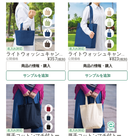
名入れ対応
名入れ対応
ライトウォッシュキャンバストート（S）
ライトウォッシュキャンバススクエアトート
¥357
¥823
公開価格
公開価格
(税別)
(税別)
商品の情報・購入
商品の情報・購入
サンプルを
追加
サンプルを
追加
名入れ対応
名入れ対応
厚手コットンマチ付トート（Ｍ）
厚手コットンマチ付トート（Ｍ） ナチュラル