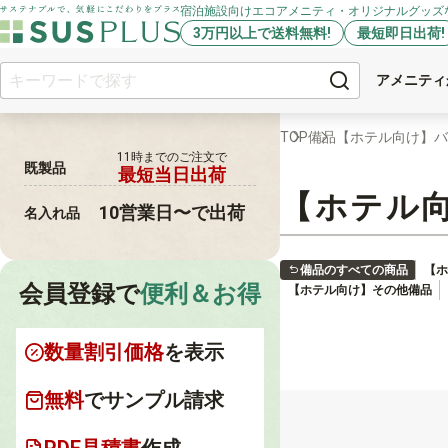
宿泊施設向けエコアメニティ・オリジナルグッズ
3万円以上で送料無料!
最短即日出荷!
アメニティ
TOP
備品
【ホテル向け】バ
11時までの
ご注文で
既製品
最短当日出荷
【ホテル
10営業日〜で出荷
名入れ品
備品のすべての商品
【ホ
会員登録で
便利＆お得
【ホテル向け】その他備品
数量割引価格
を表示
無料
でサンプル請求