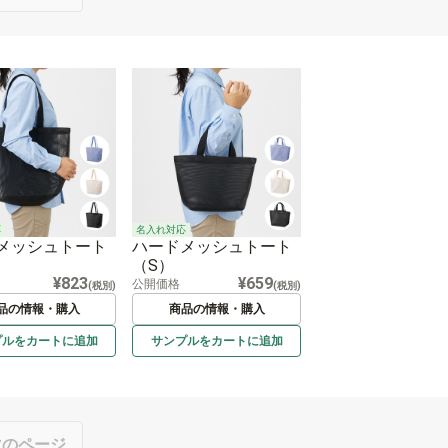
応
名入れ対応
メッシュトート
ハードメッシュトート
（S）
¥823
¥659
公開価格
(税別)
(税別)
品の情報・購入
商品の情報・購入
プルを
カートに
追加
サンプルを
カートに
追加
次のページ