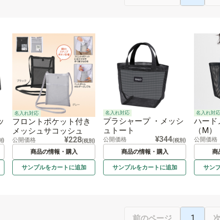
名入れ対応
名入れ対
名入れ対応
ッ
プラシャープ ・メッシ
ハード
フロントポケット付き
ュトート
（M）
メッシュサコッシュ
¥344
¥228
公開価格
公開価格
公開価格
別)
(税別)
(税別)
商品の情報・購入
商品の情報・購入
商
サンプルを
カートに
追加
サンプルを
カートに
追加
サン
1
前のページ