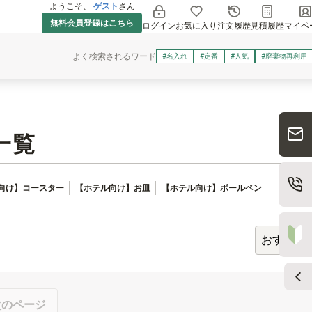
ようこそ、
ゲスト
さん
無料会員登録はこちら
ログイン
お気に入り
注文履歴
見積履歴
マイペ
よく検索されるワード
#名入れ
#定番
#人気
#廃棄物再利用
一覧
1〜
向け】コースター
【ホテル向け】お皿
【ホテル向け】ボールペン
次のページ