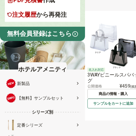
PDF見積書
作成
注文履歴
から再発注
無料会員登録はこちら
ホテルアメニティ
名入れ対応
3WAYビニールスパバ
グ
新製品
¥459
公開価格
(税
商品の情報・購入
【無料】サンプルセット
サンプルを
カートに
追加
シリーズ別
定番シリーズ