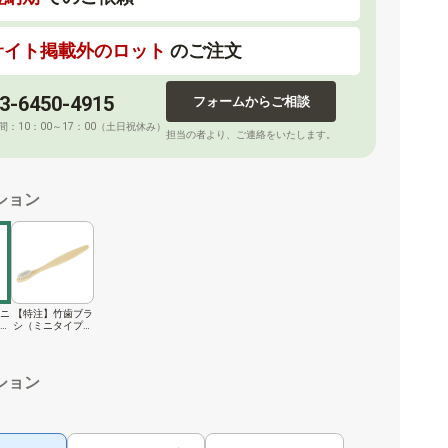
サイト掲載外のロット
のご注文
3-6450-4915
フォームからご相談
間：10：00～17：00（土日祝休み）
担当の者より、ご連絡をいたします。
ション
ニ
【特注】竹歯ブラ
or
シ（ミニタイプ）
ush
SUS organic Too
th Brush -Mini-
ション