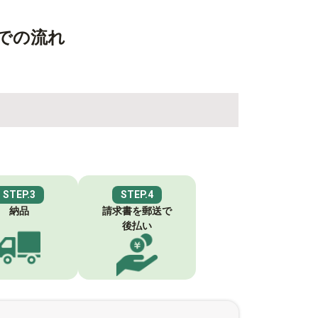
での流れ
。
STEP.3
STEP.4
納品
請求書を郵送で
後払い