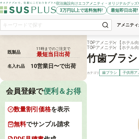
宿泊施設向けエコアメニティ・オリジナルグッズ
3万円以上で送料無料!
最短即日出荷!
アメニティ
TOP
アメニティ
【ホテル向
TOP
アメニティ
【ホテル向
11時までの
ご注文で
既製品
最短当日出荷
竹歯ブラシ（ミニ
10営業日〜で出荷
名入れ品
歯ブラシ
子供用ア
カテゴリ
会員登録で
便利＆お得
数量割引価格
を表示
無料
でサンプル請求