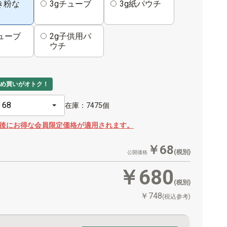
き粉な
3gチューブ
3g紙パウチ
ューブ
2g子供用パ
ウチ
め買いがオトク！
在庫：7475個
後にお得な会員限定価格が適用されます。
￥68
(税別)
公開価格
￥680
(税別)
￥748
(税込参考)