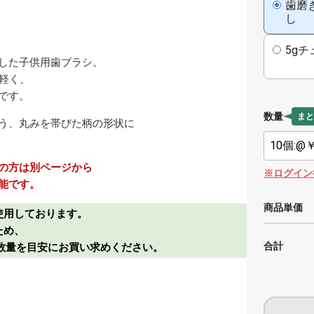
歯磨
し
5gチ
した子供用歯ブラシ。
と軽く、
です。
数量
まと
う、丸みを帯びた柄の形状に
の方は別ページから
※ログイン
能です。
商品単価
使用しております。
ため、
合計
数量を目安にお買い求めください。