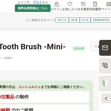
ようこそ、
ゲスト
さん
無料会員登録はこちら
ログイン
お気に入り
注文履歴
見積履歴
マイペ
よく検索されるワード
#名入れ
#定番
#人気
#廃棄物再利用
h Brush -Mini-
お気に入
当日出荷
：IGSA41
希望の方は、
コンシェルジュ
までお気軽にご相談ください。
特注製品
の制作
短納期
でのご依頼