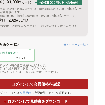
別)：
¥1,000
/1カートン
30,000
合計
円以上で送料無料！
先が沖縄県・離島の場合には、離島加算送料：2,500円[税別]/1カ
が加算されます。
が30,000円[税別]未満の場合には3,500円[税別]/1カートン）
荷日：
2026/08/17
注文内容、在庫状況などにより出荷時期が変わる場合がありま
対象クーポン
保有クーポン一覧
の注文5％OFF
〜12/31
ログイン時のみご利用いただけます。
注文手続き画面で選択してください。
1回の注文につき、1枚のみご利用いただけます。
ログインして会員価格を確認
グイン、または
会員登録
（所要時間：3分）が必要です。
ログインして見積書をダウンロード