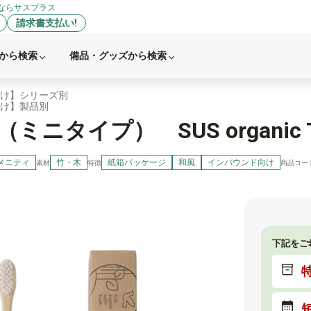
ならサスプラス
請求書支払い!
から検索
備品・グッズから検索
け】シリーズ別
け】製品別
タイプ） SUS organic Toot
メニティ
竹・木
紙箱パッケージ
和風
インバウンド向け
商品コード
素材
特徴
下記をご