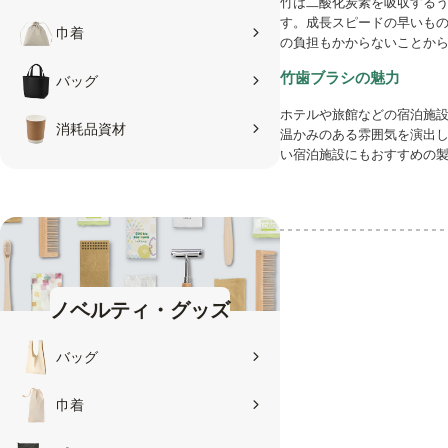
竹は二酸化炭素を吸収するう
す。成長スピードの早いも
巾着
の負担もかからないことか
竹歯ブラシの魅力
バッグ
ホテルや旅館などの宿泊施
消耗品資材
温かみのある雰囲気を演出
い宿泊施設にもおすすめの
ノベルティ・グッズ
バッグ
巾着