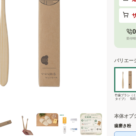
0
受付時
バリエー
竹歯ブラシ（ミ
タイプ） SUS 
ganic Tooth Br
-Mini-
本体オプ
歯磨き粉