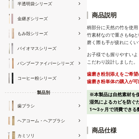
半透明袋シリーズ
商品説明
金継ぎシリーズ
柄部分に天然の竹を使用
もみ殻シリーズ
竹素材なので重さも6g
磨く際も手が疲れにくい
バイオマスシリーズ
お子様でも握りやすいよ
こだわり設計しました。
バンブーファイバーシリーズ
歯磨き粉別添えをご希望
コーヒー粉シリーズ
歯磨き粉単体の購入が可
製品別
※本製品は自然素材を
湿気によるカビを防ぐ
歯ブラシ
1〜3ヶ月で消費できる
ヘアコーム・ヘアブラシ
商品仕様
カミソリ