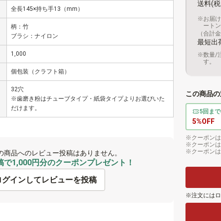
送料(税
全長145×持ち手13（mm）
お届け
ートン
柄：竹
（合計金額
ブラシ：ナイロン
最短出
1,000
数量/
す。
個包装（クラフト箱）
32穴
この商品の
※歯磨き粉はチューブタイプ・紙袋タイプよりお選びいた
だけます。
5回まで
5%OFF
クーポンは
クーポンは
クーポンは
の商品へのレビュー投稿はありません。
で1,000円分のクーポンプレゼント！
ログインしてレビューを投稿
注文にはロ