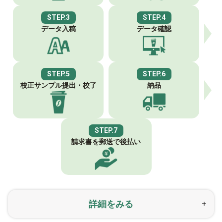
STEP.3
STEP.4
データ入稿
データ確認
STEP.5
STEP.6
校正サンプル
提出・校了
納品
STEP.7
請求書を郵送で
後払い
詳細をみる