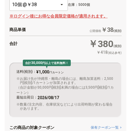
在庫：5000個
※ログイン後にお得な会員限定価格が適用されます。
￥38
商品単価
公開価格
(税別)
￥380
合計
(税別)
￥418
(税込参考)
30,000
合計
円以上で送料無料！
送料(税別)：
¥1,000
/1カートン
お届け先が沖縄県・離島の場合には、離島加算送料：2,500
円[税別]/1カートンが加算されます。
（合計金額が30,000円[税別]未満の場合には3,500円[税別]/1カ
ートン）
最短出荷日：
2026/08/17
数量/注文内容、在庫状況などにより出荷時期が変わる場合
があります。
この商品の対象クーポン
保有クーポン一覧