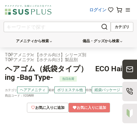
ログイン
カテゴリ
アメニティから検索
備品・グッズから検索
TOP
アメニティ
【ホテル向け】シリーズ別
TOP
アメニティ
【ホテル向け】製品別
ヘアゴム（紙袋タイプ） ECO Hair R
ing -Bag Type-
当日出荷
ヘアアメニティ
ポリエステル他
紙袋パッケージ
カテゴリ
素材
特徴
商品コード：IGSA88
お気に入りに追加
お気に入りに追加