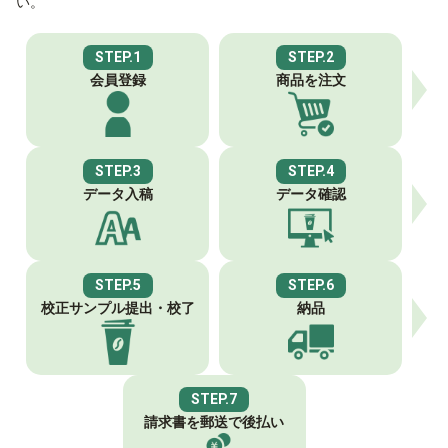
い。
STEP.1
STEP.2
会員登録
商品を注文
STEP.3
STEP.4
データ入稿
データ確認
STEP.5
STEP.6
校正サンプル
提出・校了
納品
STEP.7
請求書を郵送で
後払い