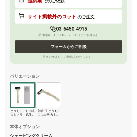
短納期
でのご依頼
サイト掲載外のロット
のご注文
03-6450-4915
受付時間：10：00～17：00（土日祝休み）
フォームからご相談
担当の者より、ご連絡をいたします。
バリエーション
とうもろこし由来
【特注】とうもろ
カミソリ SUS Co
こし由来 カミソ
rn Razor
リ SUS Corn Raz
or
本体オプション
シェービングクリーム