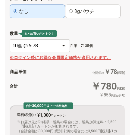
なし
3gパウチ
数量
まとめ買いがオトク！
在庫：7135個
※ログイン後にお得な会員限定価格が適用されます。
￥78
商品単価
公開価格
(税別)
￥780
合計
(税別)
￥858
(税込参考)
30,000
合計
円以上で送料無料！
送料(税別)：
¥1,000
/1カートン
お届け先が沖縄県・離島の場合には、離島加算送料：2,500
円[税別]/1カートンが加算されます。
（合計金額が30,000円[税別]未満の場合には3,500円[税別]/1カ