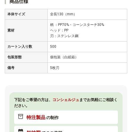
商品仕様
本体サイズ
全長130（mm）
柄 ：PP70%・コーンスターチ30%
素材
ヘッド：PP
刃：ステンレス鋼
カートン入り数
500
包装形態
個包装（白紙箱）
備考
5枚刃
下記をご希望の方は、
コンシェルジュ
までお気軽にご相談く
ださい。
特注製品
の制作