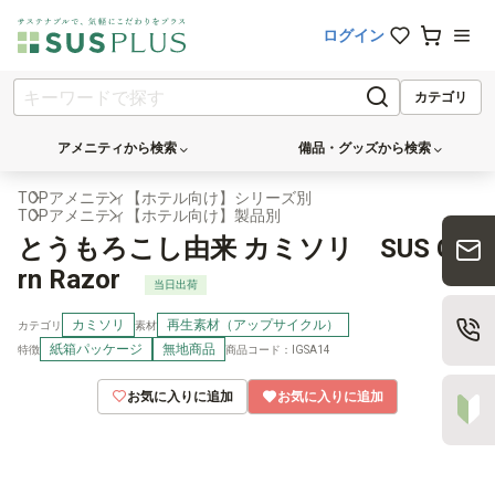
ログイン
カテゴリ
アメニティから検索
備品・グッズから検索
TOP
アメニティ
【ホテル向け】シリーズ別
TOP
アメニティ
【ホテル向け】製品別
とうもろこし由来 カミソリ SUS Co
rn Razor
当日出荷
カミソリ
再生素材（アップサイクル）
カテゴリ
素材
紙箱パッケージ
無地商品
商品コード：IGSA14
特徴
お気に入りに追加
お気に入りに追加