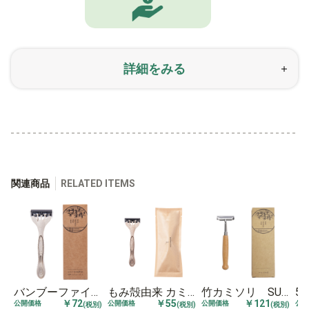
詳細をみる
関連商品
RELATED ITEMS
バンブーファイバー配合 5枚刃カミソリ SUS Bamboo Fiber Razor
もみ殻由来 カミソリ（袋タイプ） ECO Razor -Bag Type-
竹カミソリ SUS organic Bamboo Razor
￥72
￥55
￥121
公開価格
公開価格
公開価格
公開
(税別)
(税別)
(税別)