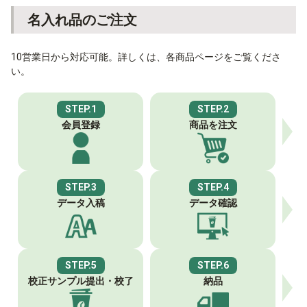
名入れ品のご注文
10営業日から対応可能。詳しくは、各商品ページをご覧くださ
い。
STEP.1
STEP.2
会員登録
商品を注文
STEP.3
STEP.4
データ入稿
データ確認
STEP.5
STEP.6
校正サンプル
提出・校了
納品