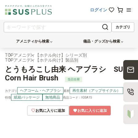
ログイン
カテゴリ
アメニティから検索
備品・グッズから検索
TOP
アメニティ
【ホテル向け】シリーズ別
TOP
アメニティ
【ホテル向け】製品別
とうもろこし由来 ヘアブラシ SUS
Corn Hair Brush
当日出荷
ヘアコーム・ヘアブラシ
再生素材（アップサイクル）
カテゴリ
素材
紙箱パッケージ
無地商品
商品コード：IGSA15
特徴
お気に入りに追加
お気に入りに追加