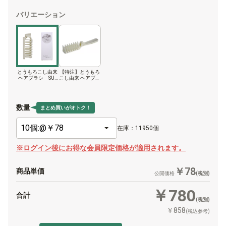
バリエーション
とうもろこし由来
【特注】とうもろ
ヘアブラシ SUS
こし由来 ヘアブラ
Corn Hair Brush
シ SUS Corn Hair
Brush
数量
まとめ買いがオトク！
在庫：11950個
※ログイン後にお得な会員限定価格が適用されます。
￥78
商品単価
公開価格
(税別)
￥780
合計
(税別)
￥858
(税込参考)