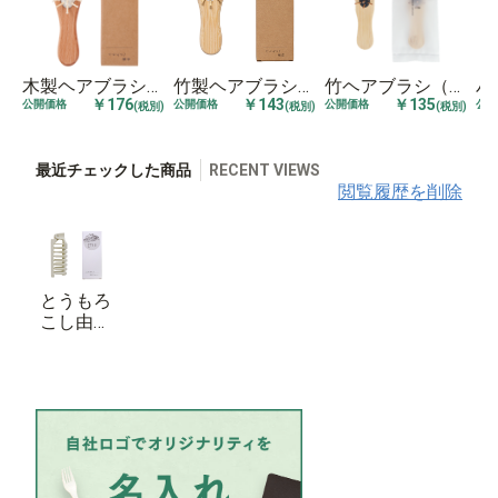
木製ヘアブラシ SUS Wooden Hair Brush
竹製ヘアブラシ SUS Bamboo Hair Brush
竹ヘアブラシ（袋タイプ） SUS Bamboo Hair Brush -Bag Type-
￥176
￥143
￥135
公開価格
公開価格
公開価格
公開
(税別)
(税別)
(税別)
最近チェックした商品
RECENT VIEWS
閲覧履歴を削除
とうもろ
こし由来
ヘアブラ
シ SUS
Corn Hair
Brush