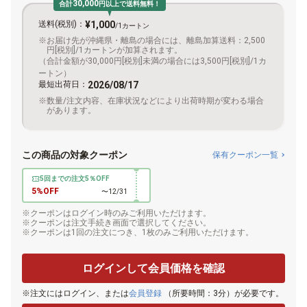
30,000
合計
円以上で送料無料！
送料(税別)：
¥1,000
/1カートン
お届け先が沖縄県・離島の場合には、離島加算送料：2,500
円[税別]/1カートンが加算されます。
（合計金額が30,000円[税別]未満の場合には3,500円[税別]/1カ
ートン）
最短出荷日：
2026/08/17
数量/注文内容、在庫状況などにより出荷時期が変わる場合
があります。
この商品の対象クーポン
保有クーポン一覧
5回までの注文5％OFF
5%OFF
〜12/31
クーポンはログイン時のみご利用いただけます。
クーポンは注文手続き画面で選択してください。
クーポンは1回の注文につき、1枚のみご利用いただけます。
ログインして会員価格を確認
注文にはログイン、または
会員登録
（所要時間：3分）が必要です。